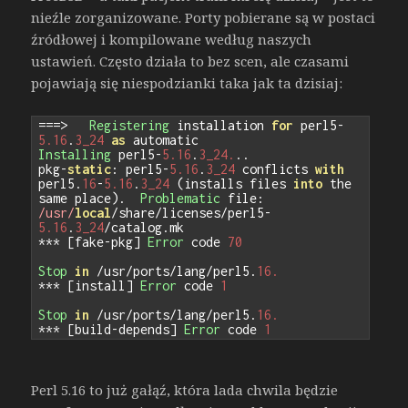
nieźle zorganizowane. Porty pobierane są w postaci
źródłowej i kompilowane według naszych
ustawień. Często działa to bez scen, ale czasami
pojawiają się niespodzianki taka jak ta dzisiaj:
===>
Registering
 installation 
for
 perl5
-
5.16
.
3_24
as
Installing
 perl5
-
5.16
.
3_24.
..
pkg
-
static
:
 perl5
-
5.16
.
3_24
 conflicts 
with
perl5
.
16
-
5.16
.
3_24
(
installs files 
into
 the 
same place
).
Problematic
 file
:
/usr/
local
/
share
/
licenses
/
perl5
-
5.16
.
3_24
/
catalog
.
***
[
fake
-
pkg
]
Error
 code 
70
Stop
in
/
usr
/
ports
/
lang
/
perl5
.
16.
***
[
install
]
Error
 code 
1
Stop
in
/
usr
/
ports
/
lang
/
perl5
.
16.
***
[
build
-
depends
]
Error
 code 
1
Perl 5.16 to już gałąź, która lada chwila będzie