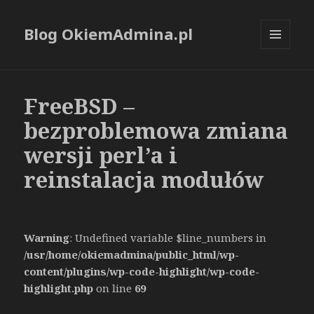
Blog OkiemAdmina.pl
MENU
I
WIDGETY
FreeBSD –
bezproblemowa zmiana
wersji perl’a i
reinstalacja modułów
Warning
: Undefined variable $line_numbers in
/usr/home/okiemadmina/public_html/wp-
content/plugins/wp-code-highlight/wp-code-
highlight.php
on line
69