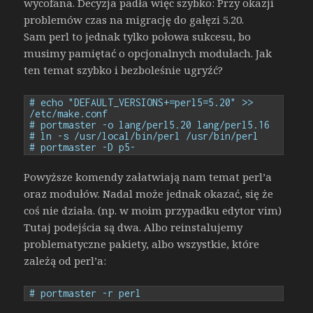
wycofana. Decyzja padła więc szybko: Przy okazji
problemów czas na migrację do gałęzi 5.20.
Sam perl to jednak tylko połowa sukcesu, bo
musimy pamiętać o opcjonalnych modułach. Jak
ten temat szybko i bezboleśnie ugryźć?
# echo "DEFAULT_VERSIONS+=perl5=5.20" >> 
/etc/make.conf
# portmaster -o lang/perl5.20 lang/perl5.16
# ln -s /usr/local/bin/perl /usr/bin/perl
# portmaster -D p5-
Powyższe komendy załatwiają nam temat perl’a
oraz modułów. Nadal może jednak okazać, się że
coś nie działa. (np. w moim przypadku edytor vim)
Tutaj podejścia są dwa. Albo reinstalujemy
problematyczne pakiety, albo wszystkie, które
zależą od perl’a:
# portmaster -r perl