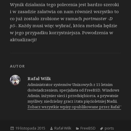
Wynik działania tego polecenia jest bardzo szeroki
i w zasadzie załatwia on nam również wszystko to
co już zostało zrobione w ramach
portmaster -D
p5-
. Każdy musi więc wybrać, która metoda będzie
w jego przypadku korzystniejsza. Powodzenia w
aktualizacji!
AUTOR
Rafał Wilk
Administrator systemów Unixowych z 15 letnim
doświadczeniem, specjalista od FreeBSD, Windows
Admin, inżynier sieci i przedsiębiorca, a prywatnie
myśliwy, niedzielny gracz i tata pięcioletniej Nadii.
Zobacz wszystkie wpisy opublikowane przez Rafał Wilk
Opublikowano
Autor
Kategorie
Tagi
19 listopada 2015
Rafał Wilk
FreeBSD
ports