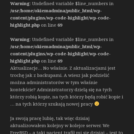
Warning
: Undefined variable $line_numbers in
/usr/home/okiemadmina/public_html/wp-
content/plugins/wp-code-highlight/wp-code-
highlight.php
on line
69
Warning
: Undefined variable $line_numbers in
/usr/home/okiemadmina/public_html/wp-
content/plugins/wp-code-highlight/wp-code-
highlight.php
on line
69
Aktualizacje… No właśnie. Z aktualizacjami jest
trochę jak z backupami. A wiesz jak podzielić
można administratorów w tym właśnie
kontekście? Administratorzy dzielą się na tych
którzy robią kopie, na tych którzy będą robić kopie i
… na tych którzy szukają nowej pracy
Ja swoją pracę lubię, tak więc dzisiaj
aktualizowałem kolejny w kolejce serwer. We
FreeBSD – a taki pacjent trafił mi się dzisiaj – jest to