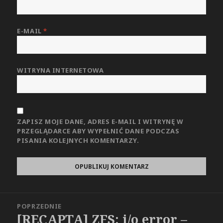
E-MAIL
*
WITRYNA INTERNETOWA
ZAPISZ MOJE DANE, ADRES E-MAIL I WITRYNĘ W
PRZEGLĄDARCE ABY WYPEŁNIĆ DANE PODCZAS
PISANIA KOLEJNYCH KOMENTARZY.
Nawigacja
POPRZEDNIE
wpisu
[RECAPTA] ZFS: i/o error –
Poprzedni