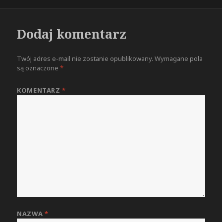
Dodaj komentarz
Twój adres e-mail nie zostanie opublikowany.
Wymagane pola
są oznaczone
*
KOMENTARZ
*
NAZWA
*