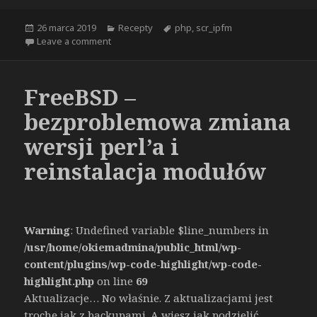
Opublikowano
Kategorie
Tagi
26 marca 2019
Recepty
php
,
scr_ipfm
on [RECEPTA] scr_ipfm + PHP 7.0 = PHP Fatal error
Leave a comment
FreeBSD –
bezproblemowa zmiana
wersji perl’a i
reinstalacja modułów
Warning
: Undefined variable $line_numbers in
/usr/home/okiemadmina/public_html/wp-
content/plugins/wp-code-highlight/wp-code-
highlight.php
on line
69
Aktualizacje… No właśnie. Z aktualizacjami jest
trochę jak z backupami. A wiesz jak podzielić