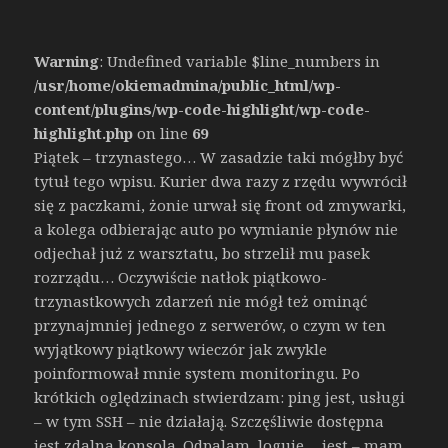
Warning
: Undefined variable $line_numbers in
/usr/home/okiemadmina/public_html/wp-
content/plugins/wp-code-highlight/wp-code-
highlight.php
on line
69
Piątek – trzynastego… W zasadzie taki mógłby być
tytuł tego wpisu. Kurier dwa razy z rzędu wywrócił
się z paczkami, żonie urwał się front od zmywarki,
a kolega odbierając auto po wymianie płynów nie
odjechał już z warsztatu, bo strzelił mu pasek
rozrządu… Oczywiście natłok piątkowo-
trzynastkowych zdarzeń nie mógł też ominąć
przynajmniej jednego z serwerów, o czym w ten
wyjątkowy piątkowy wieczór jak zwykle
poinformował mnie system monitoringu. Po
krótkich oględzinach stwierdzam: ping jest, usługi
– w tym SSH – nie działają. Szczęśliwie dostępna
jest zdalna konsola. Odpalam, loguje… jest – mam