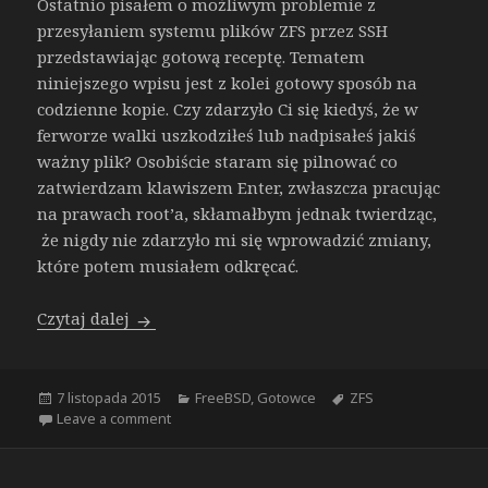
Ostatnio pisałem o możliwym problemie z
przesyłaniem systemu plików ZFS przez SSH
przedstawiając gotową receptę. Tematem
niniejszego wpisu jest z kolei gotowy sposób na
codzienne kopie. Czy zdarzyło Ci się kiedyś, że w
ferworze walki uszkodziłeś lub nadpisałeś jakiś
ważny plik? Osobiście staram się pilnować co
zatwierdzam klawiszem Enter, zwłaszcza pracując
na prawach root’a, skłamałbym jednak twierdząc,
że nigdy nie zdarzyło mi się wprowadzić zmiany,
które potem musiałem odkręcać.
[GOTOWIEC] Codzienna kopia zapasowa – sz
Czytaj dalej
Opublikowano
Kategorie
Tagi
7 listopada 2015
FreeBSD
,
Gotowce
ZFS
on [GOTOWIEC] Codzienna kopia zapasowa – sz
Leave a comment