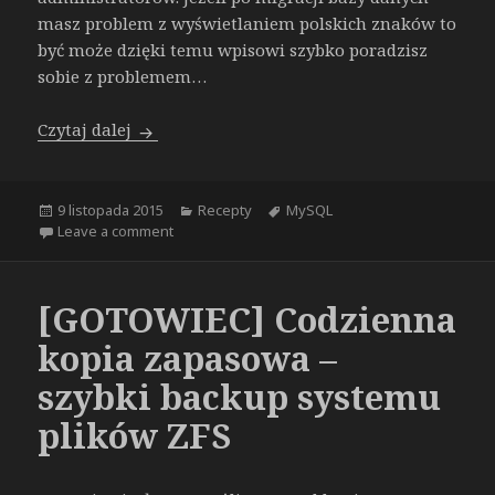
masz problem z wyświetlaniem polskich znaków to
być może dzięki temu wpisowi szybko poradzisz
sobie z problemem…
[RECEPTA] Błędne kodowanie bazy danych MyS
Czytaj dalej
Opublikowano
Kategorie
Tagi
9 listopada 2015
Recepty
MySQL
on [RECEPTA] Błędne kodowanie bazy danych MySQ
Leave a comment
[GOTOWIEC] Codzienna
kopia zapasowa –
szybki backup systemu
plików ZFS