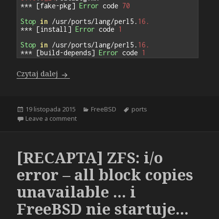
***
[
fake
-
pkg
]
Error
 code 
70
Stop
in
/
usr
/
ports
/
lang
/
perl5
.
16.
***
[
install
]
Error
 code 
1
Stop
in
/
usr
/
ports
/
lang
/
perl5
.
16.
***
[
build
-
depends
]
Error
 code 
1
FreeBSD – bezproblemowa zmiana wersji per
Czytaj dalej
Opublikowano
Kategorie
Tagi
19 listopada 2015
FreeBSD
ports
on FreeBSD – bezproblemowa zmiana wersji perl’
Leave a comment
[RECAPTA] ZFS: i/o
error – all block copies
unavailable … i
FreeBSD nie startuje…