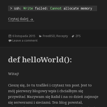
>
 ssh
:
Write
 failed
:
Cannot
 allocate memory
[RECEPTA] ZFS send via SSH i … write failed
Czytaj dalej
Opublikowano
Kategorie
Tagi
6 listopada 2015
FreeBSD
,
Recepty
ZFS
on [RECEPTA] ZFS send via SSH i … write failed:
Leave a comment
def helloWorld():
Witaj!
Cieszę się, że tu trafiłeś i czytasz ten post. Jest to
mój pierwszy blogowy wpis i chciałbym się
przywitać. Nazywam się Rafał i na co dzień zajmuje
się serwerami i sieciami. Ten blog powstał,