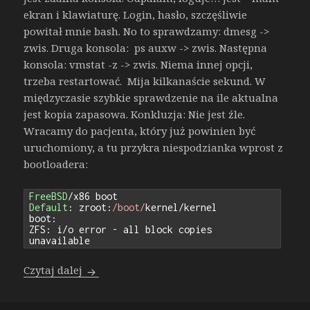
ekran i klawiaturę. Login, hasło, szczęśliwie
powitał mnie bash. No to sprawdzamy: dmesg ->
zwis. Druga konsola: ps auxw -> zwis. Następna
konsola: vmstat -z -> zwis. Niema innej opcji,
trzeba restartować. Mija kilkanaście sekund. W
międzyczasie szybkie sprawdzenie na ile aktualna
jest kopia zapasowa. Konkluzja: Nie jest źle.
Wracamy do pacjenta, który już powinien być
uruchomiony, a tu przykra niespodzianka wprost z
bootloadera:
FreeBSD
/
Default
:
 zroot
:
/boot/
kernel
/
kernel

boot
:
ZFS
:
 i
/
o error 
-
 all block copies 
unavailable
[RECAPTA] ZFS: i/o error – all block copies 
Czytaj dalej