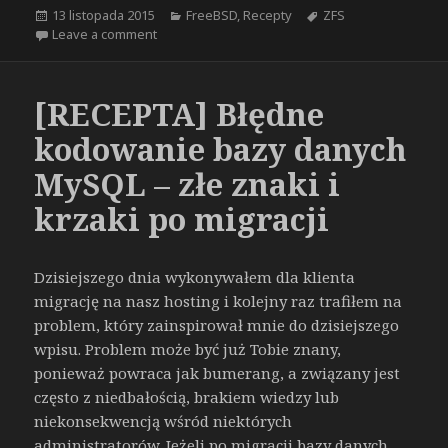
Opublikowano
Kategorie
Tagi
13 listopada 2015
FreeBSD
,
Recepty
ZFS
on [RECAPTA] ZFS: i/o error – all block copies un
Leave a comment
[RECEPTA] Błędne
kodowanie bazy danych
MySQL – złe znaki i
krzaki po migracji
Dzisiejszego dnia wykonywałem dla klienta
migrację na nasz hosting i kolejny raz trafiłem na
problem, który zainspirował mnie do dzisiejszego
wpisu. Problem może być już Tobie znany,
ponieważ powraca jak bumerang, a związany jest
często z niedbałością, brakiem wiedzy lub
niekonsekwencją wśród niektórych
administratorów. Jeżeli po migracji bazy danych