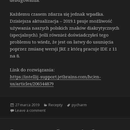
Każdemu czasem zdarza się jednak wpadka.
Dzisiejsza aktualizacja – 2019.1 psuje możliwość
używania naszych polskich znaków diakrytycznych
(specjalnych). Jeśli również doświadczyłeś tego
problemu to wiedz, że jest on łatwy do usunięcia
poprzez zmianę wersji JRE z którą pracuje IDE z 11
na 8.
Link do rozwiązania:
https://intellij-support.jetbrains.com/hc/en-
us/articles/206544879
Opublikowano
Kategorie
Tagi
27 marca 2019
Recepty
pycharm
on [RECEPTA] PyCharm 2019.1 – brak polskich z
Leave a comment