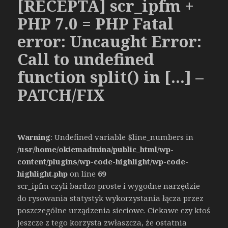
[RECEPTA] scr_ipfm +
PHP 7.0 = PHP Fatal
error: Uncaught Error:
Call to undefined
function split() in […] –
PATCH/FIX
Warning
: Undefined variable $line_numbers in
/usr/home/okiemadmina/public_html/wp-
content/plugins/wp-code-highlight/wp-code-
highlight.php
on line
69
scr_ipfm czyli bardzo proste i wygodne narzędzie
do rysowania statystyk wykorzystania łącza przez
poszczególne urządzenia sieciowe. Ciekawe czy ktoś
jeszcze z tego korzysta zwłaszcza, że ostatnia