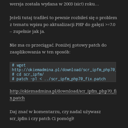
wersja została wydana w 2003 (sic!) roku…
Jeżeli tutaj trafiłeś to pewnie rozbiłeś się o problem
z tematu wpisu po aktualizacji PHP do gałęzi >=7.0
– zupełnie jak ja.
Nie ma co przeciągać. Poniżej gotowy patch do
zaaplikowania w ten sposób:
# wget 
http://okiemadmina.pl/download/scr_ipfm_php70_fix.
# cd scr_ipfm/
# patch -p1 < ../scr_ipfm_php70_fix.patch
http://okiemadmina.pl/download/scr_ipfm_php70_fi
x.patch
Daj znać w komentarzu, czy nadal używasz
scr_ipfm i czy patch Ci pomógł!