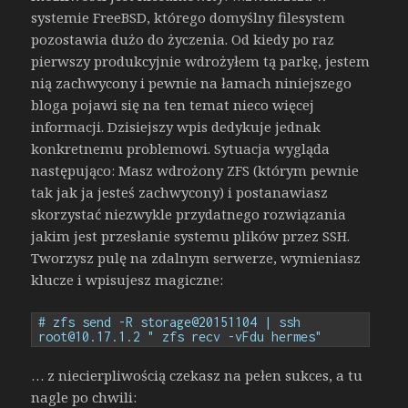
systemie FreeBSD, którego domyślny filesystem
pozostawia dużo do życzenia. Od kiedy po raz
pierwszy produkcyjnie wdrożyłem tą parkę, jestem
nią zachwycony i pewnie na łamach niniejszego
bloga pojawi się na ten temat nieco więcej
informacji. Dzisiejszy wpis dedykuje jednak
konkretnemu problemowi. Sytuacja wygląda
następująco: Masz wdrożony ZFS (którym pewnie
tak jak ja jesteś zachwycony) i postanawiasz
skorzystać niezwykle przydatnego rozwiązania
jakim jest przesłanie systemu plików przez SSH.
Tworzysz pulę na zdalnym serwerze, wymieniasz
klucze i wpisujesz magiczne:
# zfs send -R storage@20151104 | ssh 
root@10.17.1.2 " zfs recv -vFdu hermes"
… z niecierpliwością czekasz na pełen sukces, a tu
nagle po chwili: