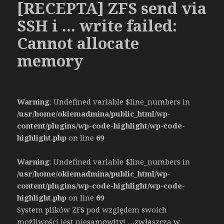
[RECEPTA] ZFS send via
SSH i … write failed:
Cannot allocate
memory
Warning
: Undefined variable $line_numbers in
/usr/home/okiemadmina/public_html/wp-
content/plugins/wp-code-highlight/wp-code-
highlight.php
on line
69
Warning
: Undefined variable $line_numbers in
/usr/home/okiemadmina/public_html/wp-
content/plugins/wp-code-highlight/wp-code-
highlight.php
on line
69
System plików ZFS pod względem swoich
możliwości jest niesamowity! …zwłaszcza w