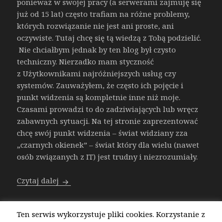
ponieważ w swojej pracy (a serwerami zajmuję się
już od 15 lat) często trafiam na różne problemy,
których rozwiązanie nie jest ani proste, ani
oczywiste. Tutaj chcę się tą wiedzą z Tobą podzielić.
Nie chciałbym jednak by ten blog był czysto
techniczny. Nierzadko mam styczność
z Użytkownikami najróżniejszych usług czy
systemów. Zauważyłem, że często ich pojęcie i
punkt widzenia są kompletnie inne niż moje.
Czasami prowadzi to do zadziwiających lub wręcz
zabawnych sytuacji. Na tej stronie zaprezentować
chcę swój punkt widzenia – świat widziany zza
„czarnych okienek” – świat który dla wielu (nawet
osób związanych z IT) jest trudny i niezrozumiały.
def helloWorld():
Czytaj dalej
Ten serwis wykorzystuje pliki cookies. Korzystanie z
Opublikowano
Kategorie
on def he
6 listopada 2015
Bez kategorii
Leave a comment