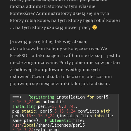
można administratorów w tym właśnie
kontekście? Administratorzy dzielą się na tych
którzy robią kopie, na tych którzy będą robić kopie i
… na tych którzy szukają nowej pracy
Ja swoją pracę lubię, tak więc dzisiaj
aktualizowałem kolejny w kolejce serwer. We
FreeBSD – a taki pacjent trafił mi się dzisiaj – jest to
nieźle zorganizowane. Porty pobierane są w postaci
źródłowej i kompilowane według naszych
ustawień. Często działa to bez scen, ale czasami
pojawiają się niespodzianki taka jak ta dzisiaj:
===>
Registering
 installation 
for
 perl5
-
5.16
.
3_24
as
Installing
 perl5
-
5.16
.
3_24.
..
pkg
-
static
:
 perl5
-
5.16
.
3_24
 conflicts 
with
perl5
.
16
-
5.16
.
3_24
(
installs files 
into
 the 
same place
).
Problematic
 file
:
/usr/
local
/
share
/
licenses
/
perl5
-
5.16
.
3_24
/
catalog
.